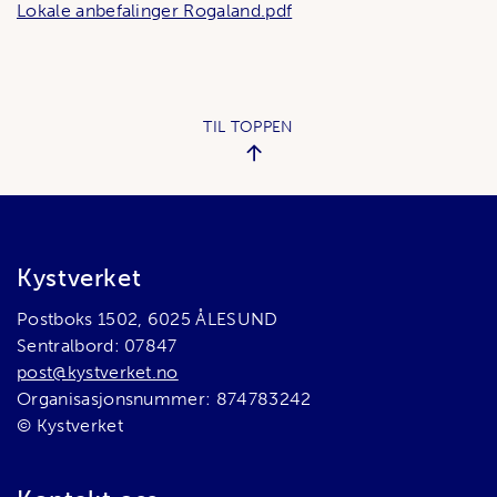
Lokale anbefalinger Rogaland.pdf
TIL TOPPEN
Bunnområde
Kystverket
Postboks 1502, 6025 ÅLESUND
Sentralbord: 07847
post@kystverket.no
Organisasjonsnummer: 874783242
© Kystverket