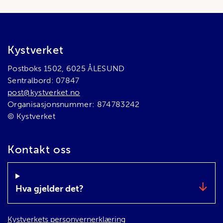
Bunnområde
Kystverket
Postboks 1502, 6025 ÅLESUND
Sentralbord: 07847
post@kystverket.no
Organisasjonsnummer: 874783242
© Kystverket
Kontakt oss
Hva gjelder det?
Kystverkets personvernerklæring