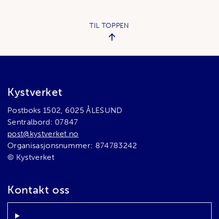
TIL TOPPEN
Bunnområde
Kystverket
Postboks 1502, 6025 ÅLESUND
Sentralbord: 07847
post@kystverket.no
Organisasjonsnummer: 874783242
© Kystverket
Kontakt oss