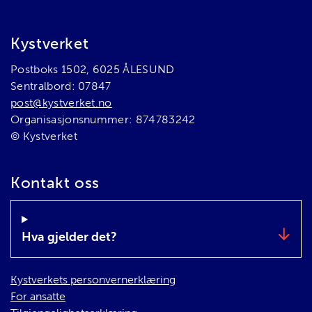
Bunnområde
Kystverket
Postboks 1502, 6025 ÅLESUND
Sentralbord: 07847
post@kystverket.no
Organisasjonsnummer: 874783242
© Kystverket
Kontakt oss
Hva gjelder det?
Kystverkets personvernerklæring
For ansatte