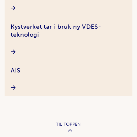
havområder i 12 år, viste at det var mulig å
overvåke skipstrafikk med AIS fra verdensrommet.
De si …
Kystverket tar i bruk ny VDES-
teknologi
AIS
TIL TOPPEN