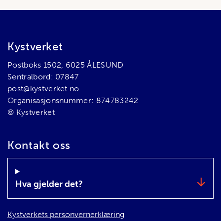
Bunnområde
Kystverket
Postboks 1502, 6025 ÅLESUND
Sentralbord: 07847
post@kystverket.no
Organisasjonsnummer: 874783242
© Kystverket
Kontakt oss
Hva gjelder det?
Kystverkets personvernerklæring