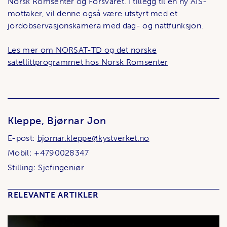
Norsk Romsenter og Forsvaret. I tillegg til en ny AIS-
mottaker, vil denne også være utstyrt med et
jordobservasjonskamera med dag- og nattfunksjon.
Les mer om NORSAT-TD og det norske
satellittprogrammet hos Norsk Romsenter
Kleppe, Bjørnar Jon
E-post:
bjornar.kleppe@kystverket.no
Mobil: +4790028347
Stilling: Sjefingeniør
RELEVANTE ARTIKLER