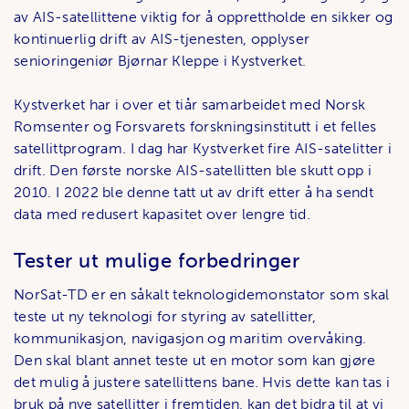
av AIS-satellittene viktig for å opprettholde en sikker og
kontinuerlig drift av AIS-tjenesten, opplyser
senioringeniør Bjørnar Kleppe i Kystverket.
Kystverket har i over et tiår samarbeidet med Norsk
Romsenter og Forsvarets forskningsinstitutt i et felles
satellittprogram. I dag har Kystverket fire AIS-satelitter i
drift. Den første norske AIS-satellitten ble skutt opp i
2010. I 2022 ble denne tatt ut av drift etter å ha sendt
data med redusert kapasitet over lengre tid.
Tester ut mulige forbedringer
NorSat-TD er en såkalt teknologidemonstator som skal
teste ut ny teknologi for styring av satellitter,
kommunikasjon, navigasjon og maritim overvåking.
Den skal blant annet teste ut en motor som kan gjøre
det mulig å justere satellittens bane. Hvis dette kan tas i
bruk på nye satellitter i fremtiden, kan det bidra til at vi