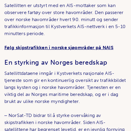
Satellitten er utstyrt med en AIS-mottaker som kan
observere fartøy over store havområder. Den passerer
over norske havområder hvert 90. minutt og sender
trafikkinformasjon til Kystverkets AIS-nettverk i en 5-10
minutters periode.
Følg skipstrafikken i norske sjøområder på NAIS
En styrking av Norges beredskap
Satellittdataene inngår i Kystverkets nasjonale AIS-
tjeneste som gir en kontinuerlig oversikt av trafikkbildet
langs kysten og i norske havområder. Tjenesten er en
viktig del av Norges maritime beredskap, og er i dag
brukt av ulike norske myndigheter.
‒ NorSat-TD bidrar til å styrke overvåking av
skipstrafikken i norske havområder. Siden AIS-
satellittene har begrenset levetid, er en jevnlig fornying