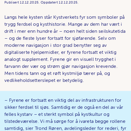
Publisert
12.12.2025.
Oppdatert
12.12.2025.
Langs hele kysten står Kystverkets fyr som symboler på
trygg ferdsel og kysthistorie. Mange av dem har vært i
drift i mer enn hundre år – noen helt siden seilskutetida
– og de fleste lyser fortsatt for sjøfarende. Selv om
moderne navigasjon i stor grad benytter seg av
digitaliserte hjelpemidler, er fyrene fortsatt et viktig
analogt supplement. Fyrene gir en visuell trygghet i
farvann der vær og strøm gjør navigasjon krevende.
Men tidens tann og et røft kystmiljø tærer på, og
vedlikeholdsetterslepet er betydelig.
– Fyrene er fortsatt en viktig del av infrastrukturen for
sikker ferdsel til sjøs. Samtidig er de også en del av vår
felles kystarv – et sterkt symbol på kystkultur og
tilstedeværelse. Vi må sørge for å ivareta begge rollene
samtidig, sier Trond Røren, avdelingsleder for rederi, fyr