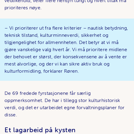
vedlikehold, veier flere hensyn tungt og hvert tiltak må
prioriteres nøye.
– Vi prioriterer ut fra flere kriterier – nautisk betydning,
teknisk tilstand, kulturminneverdi, sikkerhet og
tilgjengelighet for allmennheten. Det betyr at vi må
gjøre vanskelige valg hvert år. Vi må prioritere midlene
der behovet er størst, der konsekvensene av å vente er
mest alvorlige, og der vi kan sikre aktiv bruk og
kulturformidling, forklarer Røren.
De 69 fredede fyrstasjonene får særlig
oppmerksomhet. De har i tillegg stor kulturhistorisk
verdi, og det er utarbeidet egne forvaltningsplaner for
disse.
Et lagarbeid på kysten