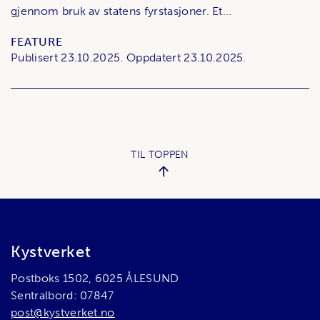
gjennom bruk av statens fyrstasjoner. Et...
FEATURE
Publisert
23.10.2025.
Oppdatert
23.10.2025.
TIL TOPPEN
Bunnområde
Kystverket
Postboks 1502, 6025 ÅLESUND
Sentralbord: 07847
post@kystverket.no