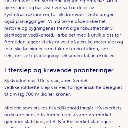
Ekstremvær som stormene Ingunn og Amy har ført til
nye skader og har vist hvor sårbar deler av
kystinfrastrukturen er for ekstremvær. Dette preger
også planleggingen. Vi må tenke både sikkerhet,
historie og bygningenes fremtidige robusthet når vi
planlegger vedlikehold. I arbeidet med å utvikle oss for
fremtiden legger vi ekstra vekt på å bruke materialer og
tekniske løsninger som tåler et endret klima, sier
seksjonssjef i planleggingsseksjonen Tatjana Eriksen.
Etterslep og krevende prioriteringer
Kystverket eier 115 fyrstasjoner. Samlet
vedlikeholdsetterslep var ved forrige årsskifte beregnet
til om lag 700 millioner kroner.
Midlene som brukes til vedlikehold inngår i Kystverkets
ordinære budsjettrammer, uten å være øremerket
gjennom statsbudsjettet. Når Kystverket planlegger