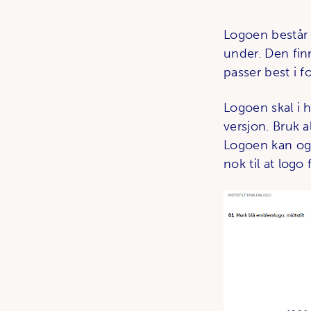
Logoen består 
under. Den finn
passer best i 
Logoen skal i 
versjon. Bruk 
Logoen kan ogs
nok til at log