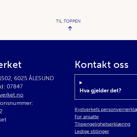
TIL TOPPEN
erket
Kontakt oss
 1502, 6025 ÅLESUND
rd: 07847
Hva gjelder det?
verket.no
sjonsnummer:
Kystverkets personvernerkl
2
For ansatte
ket
Tilgjengelighetserklæring
Ledige stillinger