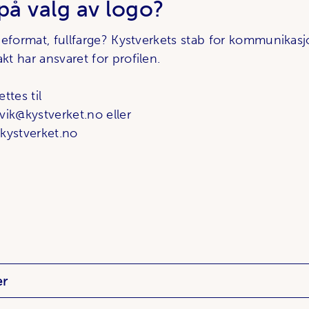
på valg av logo?
eformat, fullfarge?
Kystverkets stab for kommunikas
t har ansvaret for profil
en.
ttes til
vik@kystverket.no eller
kystverket.no
er