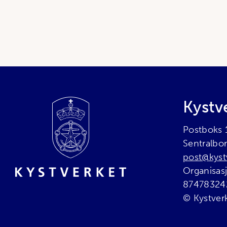
Bunnområde
Kystv
Postboks
Sentralbo
post@kyst
Organisa
87478324
© Kystver