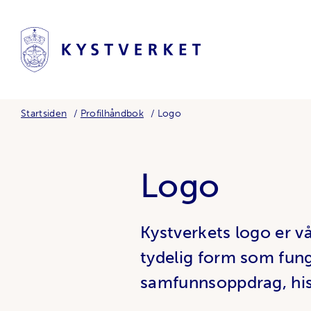
Startsiden
Profilhåndbok
Logo
Logo
Kystverkets logo er v
tydelig form som funge
samfunnsoppdrag, hist