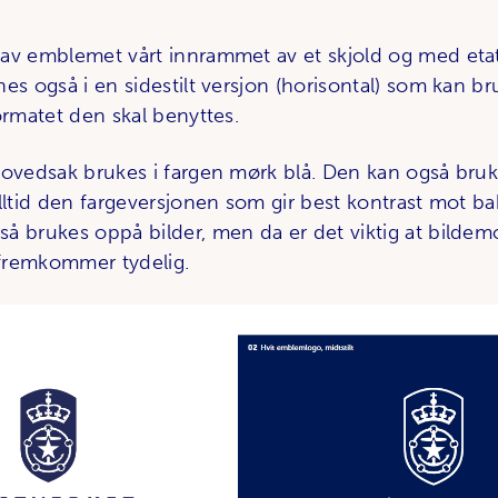
av emblemet vårt innrammet av et skjold og med eta
es også i en sidestilt versjon (horisontal) som kan b
formatet den skal benyttes.
hovedsak brukes i fargen mørk blå. Den kan også bruk
alltid den fargeversjonen som gir best kontrast mot b
å brukes oppå bilder, men da er det viktig at bildemot
o fremkommer tydelig.