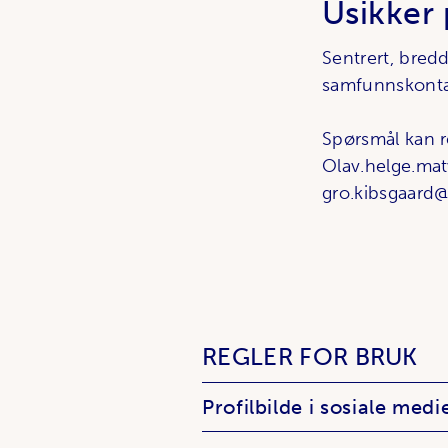
Usikker 
Sentrert,
bredd
samfunnskontak
Spørsmål kan re
Olav.helge.mat
gro.kibsgaard@
REGLER FOR BRUK
Profilbilde i sosiale medi