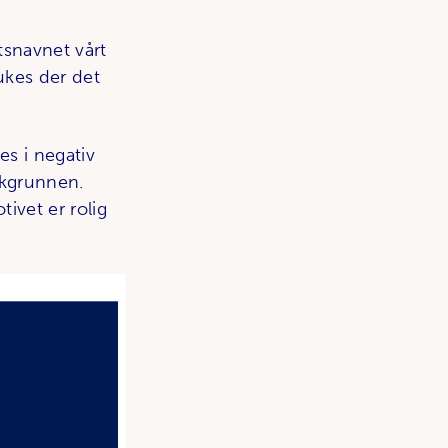
tsnavnet vårt
rukes der det
es i negativ
akgrunnen.
ivet er rolig