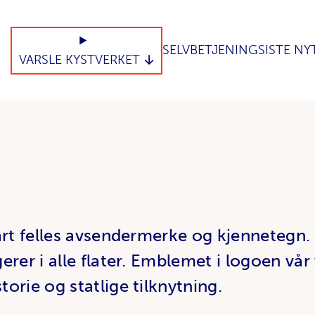
SELVBETJENING
SISTE NY
VARSLE KYSTVERKET
årt felles avsendermerke og kjennetegn.
rer i alle flater. Emblemet i logoen vår 
orie og statlige tilknytning.