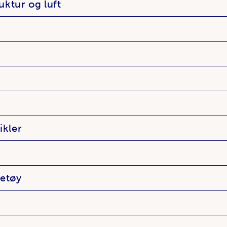
uktur og luft
ikler
retøy