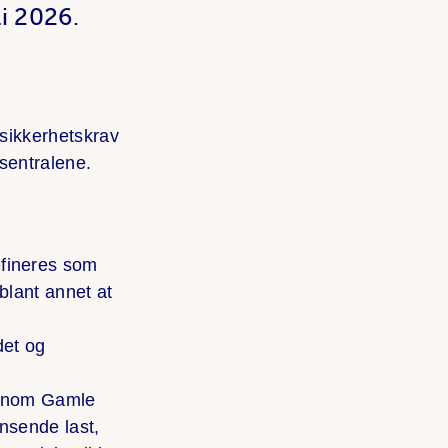
li 2026.
 sikkerhetskrav
ksentralene.
efineres som
blant annet at
det og
jennom Gamle
ensende last,