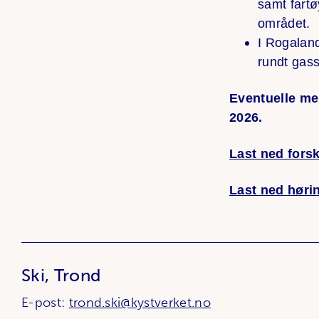
samt fartø
området.
I Rogaland
rundt gass
Eventuelle mer
2026.
Last ned forsk
Last ned høri
Ski, Trond
E-post:
trond.ski@kystverket.no