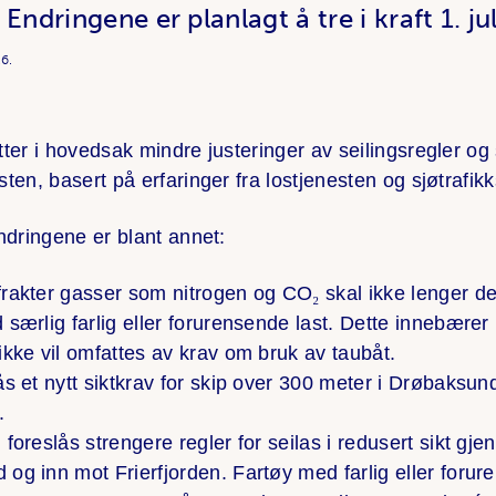
. Endringene er planlagt å tre i kraft 1. ju
6.
ter i hovedsak mindre justeringer av seilingsregler og
ten, basert på erfaringer fra lostjenesten og sjøtrafik
ndringene er blant annet:
frakter gasser som nitrogen og CO
₂
skal ikke lenger d
 særlig farlig eller forurensende last. Dette innebærer 
ikke vil omfattes av krav om bruk av taubåt.
ås et nytt siktkrav for skip over 300 meter i Drøbaksun
.
 foreslås strengere regler for seilas i redusert sikt g
og inn mot Frierfjorden. Fartøy med farlig eller forur