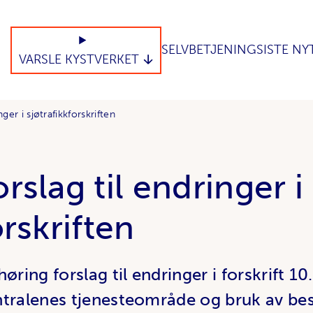
SELVBETJENING
SISTE NY
VARSLE KYSTVERKET
ger i sjøtrafikkforskriften
rslag til endringer i
orskriften
øring forslag til endringer i forskrift 10
ntralenes tjenesteområde og bruk av be