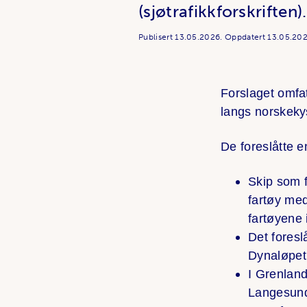
(sjøtrafikkforskriften)
Publisert
13.05.2026.
Oppdatert
13.05.202
Forslaget omfat
langs norskekys
De foreslåtte e
Skip som 
fartøy med
fartøyene 
Det foresl
Dynaløpet
I Grenland
Langesund 