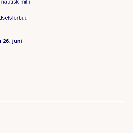
nautisk mil i
rdselsforbud
 26. juni