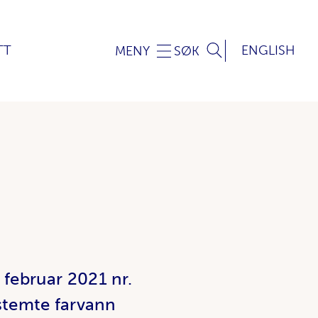
TT
ENGLISH
MENY
SØK
. februar 2021 nr.
stemte farvann