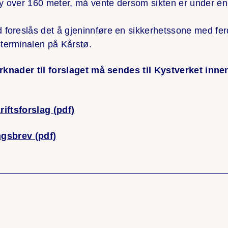
y over 160 meter, må vente dersom sikten er under én 
 foreslås det å gjeninnføre en sikkerhetssone med fe
terminalen på Kårstø.
knader til forslaget må sendes til Kystverket innen
riftsforslag (pdf)
ngsbrev (pdf)