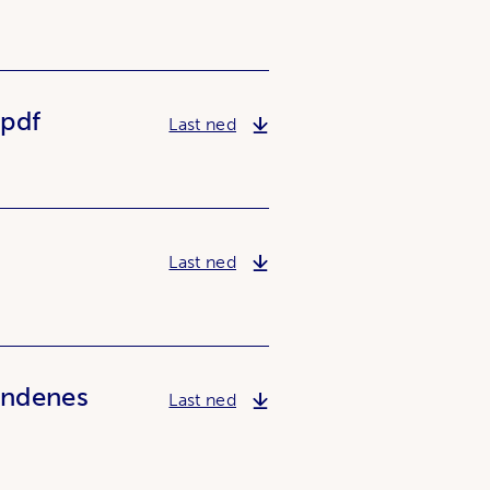
pdf
Reguleringsplan 2016-05-27-
Last ned
Reguleringsplan Bestemmelser 
Last ned
Andenes
signert søknad om mudring-du
Last ned