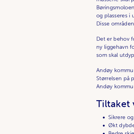
Børingsmoloen.
og plasseres i
Disse områdene 
Det er behov fo
ny liggehavn f
som skal utdyp
Andøy kommune 
Størrelsen på p
Andøy kommune 
Tiltaket 
Sikrere o
Økt dybde 
Bedre skje