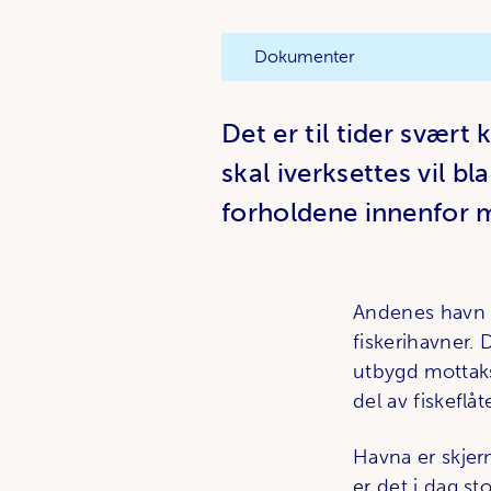
Dokumenter
Det er til tider svært
skal iverksettes vil b
forholdene innenfor m
Andenes havn i
fiskerihavner. 
utbygd mottaksa
del av fiskeflåt
Havna er skje
er det i dag st