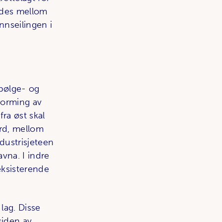
erdes mellom
nnseilingen i
 bølge- og
forming av
ra øst skal
rd, mellom
dustrisjeteen
vna. I indre
eksisterende
lag. Disse
siden av