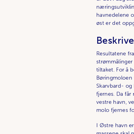
næringsutviklin
havnedelene og 
øst er det opp
Beskrive
Resultatene fr
strømmålinger 
tiltaket. For å
Børingmoloen f
Skarvbard- og 
fjernes. Da få
vestre havn, v
molo fjernes fo
I Østre havn e
massene skal p