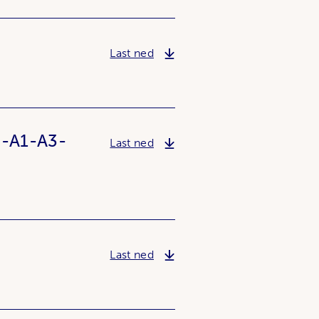
Vedlegg 01 2017-1922-16 Miljø
Last ned
n-A1-A3-
Vedlegg 02_1 Reguleringspla
Last ned
Vedlegg 02_2 Reguleringsplan
Last ned