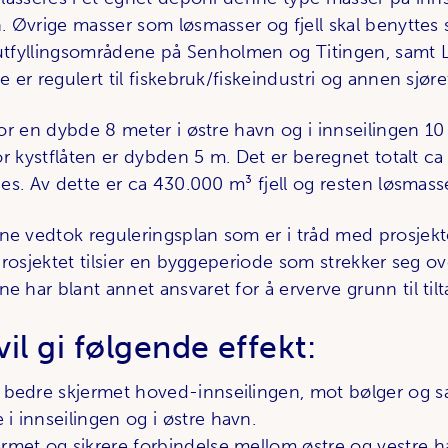
 Øvrige masser som løsmasser og fjell skal benyttes
 utfyllingsområdene på Senholmen og Titingen, samt L
er regulert til fiskebruk/fiskeindustri og annen sjøret
r en dybde 8 meter i østre havn og i innseilingen 10 t
or kystflåten er dybden 5 m. Det er beregnet totalt c
es. Av dette er ca 430.000 m³ fjell og resten løsmasse
vedtok reguleringsplan som er i tråd med prosjekte
rosjektet tilsier en byggeperiode som strekker seg ove
har blant annet ansvaret for å erverve grunn til tilt
vil gi følgende effekt:
g bedre skjermet hoved-innseilingen, mot bølger og 
i innseilingen og i østre havn.
rmet og sikrere forbindelse mellom østre og vestre h