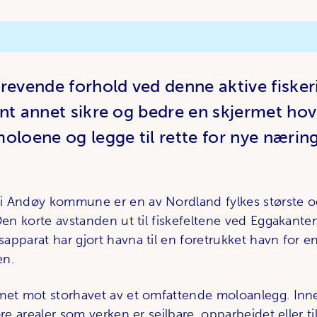
 krevende forhold ved denne aktive fiske
lant annet sikre og bedre en skjermet hov
oloene og legge til rette for nye næri
 Andøy kommune er en av Nordland fylkes største og
Den korte avstanden ut til fiskefeltene ved Eggakante
pparat har gjort havna til en foretrukket havn for en
en.
rmet mot storhavet av et omfattende moloanlegg. In
ore arealer som verken er seilbare, opparbeidet eller til