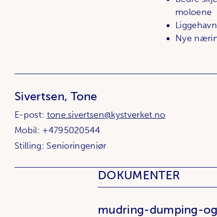
moloene
Liggehavn 
Nye nærin
Sivertsen, Tone
E-post:
tone.sivertsen@kystverket.no
Mobil: +4795020544
Stilling: Senioringeniør
DOKUMENTER
mudring-dumping-og-u