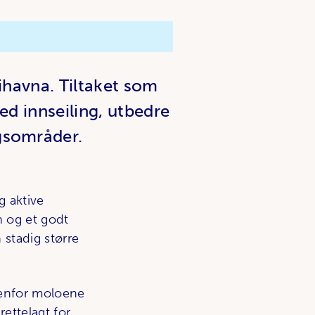
rihavna. Tiltaket som
ed innseiling, utbedre
ngsområder.
 aktive
n og et godt
 stadig større
nenfor moloene
rettelagt for