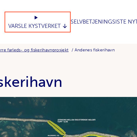
SELVBETJENING
SISTE NY
VARSLE KYSTVERKET
rre farleds- og fiskerihavnprosjekt
Andenes fiskerihavn
skerihavn