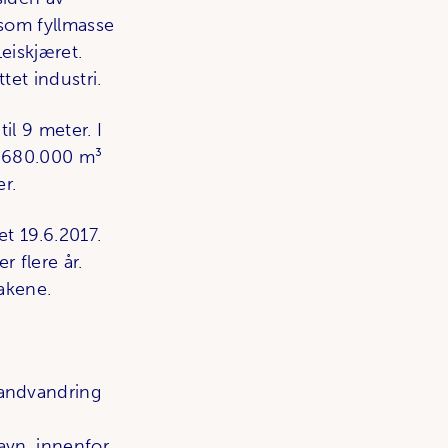
 som fyllmasse
eiskjæret.
tet industri.
il 9 meter. I
a 680.000 m³
r.
t 19.6.2017.
r flere år.
akene.
sandvandring
avn, innenfor