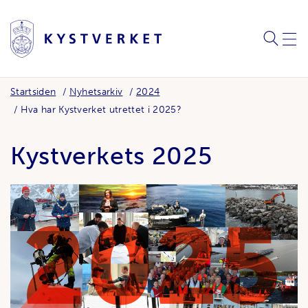
SØK
MEN
Startsiden
Nyhetsarkiv
2024
Hva har Kystverket utrettet i 2025?
Kystverkets 2025