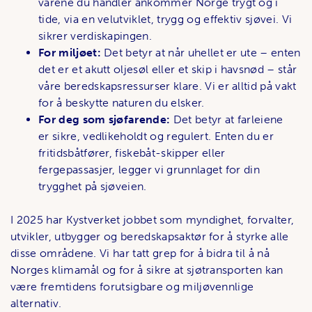
varene du handler ankommer Norge trygt og i
tide, via en velutviklet, trygg og effektiv sjøvei. Vi
sikrer verdiskapingen.
For miljøet:
Det betyr at når uhellet er ute – enten
det er et akutt oljesøl eller et skip i havsnød – står
våre beredskapsressurser klare. Vi er alltid på vakt
for å beskytte naturen du elsker.
For deg som sjøfarende:
Det betyr at farleiene
er sikre, vedlikeholdt og regulert. Enten du er
fritidsbåtfører, fiskebåt-skipper eller
fergepassasjer, legger vi grunnlaget for din
trygghet på sjøveien.
I 2025 har Kystverket jobbet som myndighet, forvalter,
utvikler, utbygger og beredskapsaktør for å styrke alle
disse områdene. Vi har tatt grep for å bidra til å nå
Norges klimamål og for å sikre at sjøtransporten kan
være fremtidens forutsigbare og miljøvennlige
alternativ.