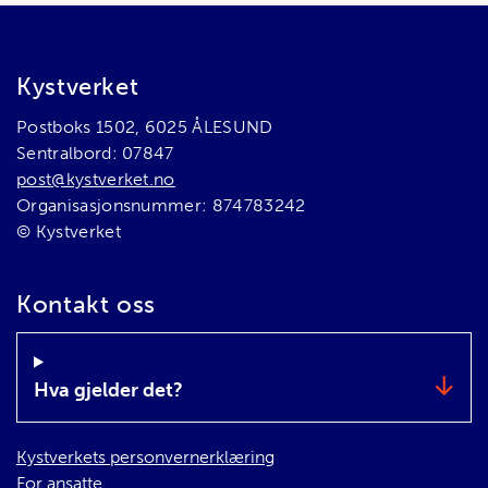
Bunnområde
Kystverket
Postboks 1502, 6025 ÅLESUND
Sentralbord: 07847
post@kystverket.no
Organisasjonsnummer: 874783242
© Kystverket
Kontakt oss
Hva gjelder det?
Kystverkets personvernerklæring
For ansatte