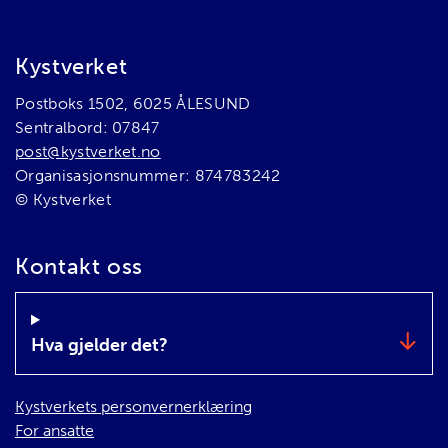
Bunnområde
Kystverket
Postboks 1502, 6025 ÅLESUND
Sentralbord: 07847
post@kystverket.no
Organisasjonsnummer: 874783242
© Kystverket
Kontakt oss
Hva gjelder det?
Kystverkets personvernerklæring
For ansatte