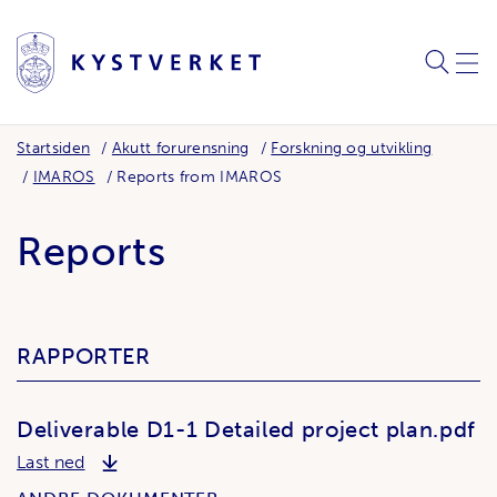
SØK
MEN
Startsiden
Akutt forurensning
Forskning og utvikling
IMAROS
Reports from IMAROS
Reports
RAPPORTER
Deliverable D1-1 Detailed project plan.pdf
Deliverable D1-1 Detailed project plan.pdf
Last ned