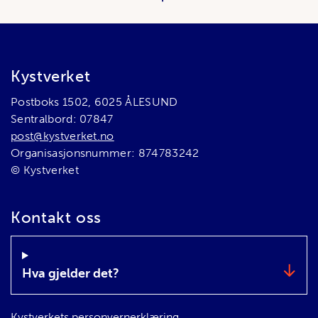
Bunnområde
Kystverket
Postboks 1502, 6025 ÅLESUND
Sentralbord: 07847
post@kystverket.no
Organisasjonsnummer: 874783242
© Kystverket
Kontakt oss
Hva gjelder det?
Kystverkets personvernerklæring