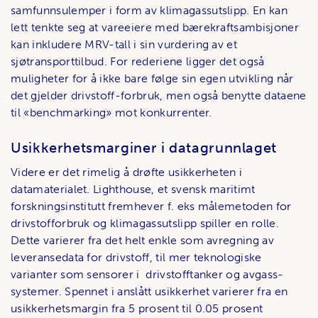
samfunnsulemper i form av klimagassutslipp. En kan
lett tenkte seg at vareeiere med bærekraftsambisjoner
kan inkludere MRV-tall i sin vurdering av et
sjøtransporttilbud. For rederiene ligger det også
muligheter for å ikke bare følge sin egen utvikling når
det gjelder drivstoff-forbruk, men også benytte dataene
til «benchmarking» mot konkurrenter.
Usikkerhetsmarginer i datagrunnlaget
Videre er det rimelig å drøfte usikkerheten i
datamaterialet. Lighthouse, et svensk maritimt
forskningsinstitutt fremhever f. eks målemetoden for
drivstofforbruk og klimagassutslipp spiller en rolle.
Dette varierer fra det helt enkle som avregning av
leveransedata for drivstoff, til mer teknologiske
varianter som sensorer i drivstofftanker og avgass-
systemer. Spennet i anslått usikkerhet varierer fra en
usikkerhetsmargin fra 5 prosent til 0.05 prosent