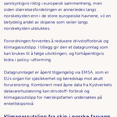
sannsynligvis riktig i europeisk sammenheng, men
siden størrelsesfordelingen er annerledes langs
norskekysten enn i de store europeiske havnene, vil en
betydelig andel av skipene som seiler langs
norskekysten utelukkes.
Forordningen forventes å redusere drivstofforbruk og
klimagassutslipp. I tillegg gir den et datagrunnlag som
kan brukes til å følge utviklingen, og forhåpentligvis
bidra i policy-utforming.
Datagrunnlaget er åpent tilgjengelig via EMSA, som er
EUs organ for sjøsikkerhet og beredskap mot akutt
forurensning. Kombinert med åpne data fra Kystverkets
datavarehusløsning kan drivstoff-forbruk og
klimagassutslipp for nærskipsfarten undersøkes på
enkeltskipsnivå.
Klimagassutslipp fra skip i norske farvann