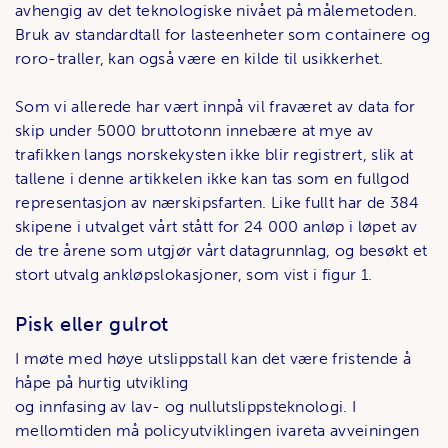
avhengig av det teknologiske nivået på målemetoden.
Bruk av standardtall for lasteenheter som containere og
roro-traller, kan også være en kilde til usikkerhet.
Som vi allerede har vært innpå vil fraværet av data for
skip under 5000 bruttotonn innebære at mye av
trafikken langs norskekysten ikke blir registrert, slik at
tallene i denne artikkelen ikke kan tas som en fullgod
representasjon av nærskipsfarten. Like fullt har de 384
skipene i utvalget vårt stått for 24 000 anløp i løpet av
de tre årene som utgjør vårt datagrunnlag, og besøkt et
stort utvalg ankløpslokasjoner, som vist i figur 1.
Pisk eller gulrot
I møte med høye utslippstall kan det være fristende å
håpe på hurtig utvikling
og innfasing av lav- og nullutslippsteknologi. I
mellomtiden må policyutviklingen ivareta avveiningen