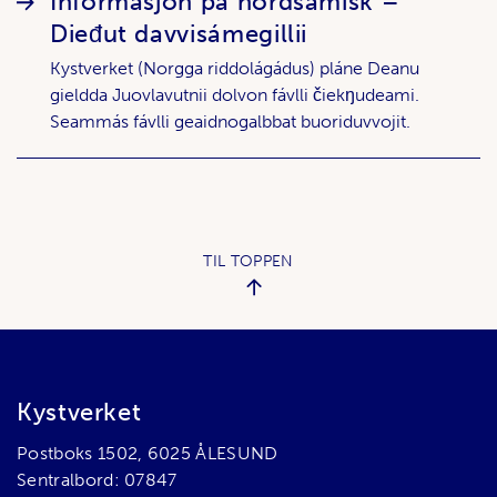
Informasjon på nordsamisk –
Dieđut davvisámegillii
Kystverket (Norgga riddolágádus) pláne Deanu
gieldda Juovlavutnii dolvon fávlli čiekŋudeami.
Seammás fávlli geaidnogalbbat buoriduvvojit.
TIL TOPPEN
Bunnområde
Kystverket
Postboks 1502, 6025 ÅLESUND
Sentralbord: 07847