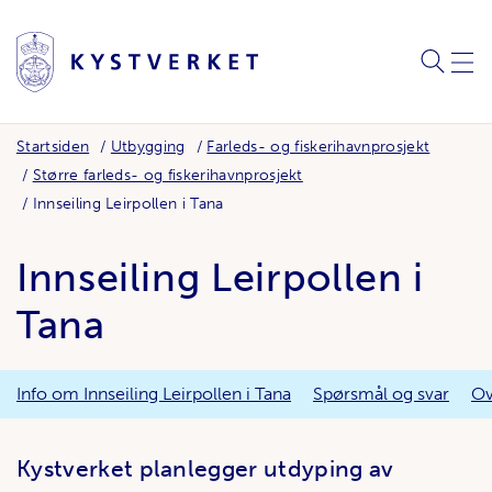
SØK
MEN
Startsiden
Utbygging
Farleds- og fiskerihavnprosjekt
Større farleds- og fiskerihavnprosjekt
Innseiling Leirpollen i Tana
Innseiling Leirpollen i
Tana
Info om Innseiling Leirpollen i Tana
Spørsmål og svar
Ov
Kystverket planlegger utdyping av