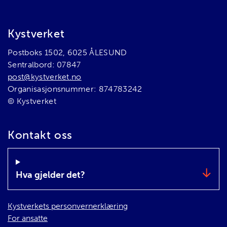
Bunnområde
Kystverket
Postboks 1502, 6025 ÅLESUND
Sentralbord: 07847
post@kystverket.no
Organisasjonsnummer: 874783242
© Kystverket
Kontakt oss
Hva gjelder det?
Kystverkets personvernerklæring
For ansatte