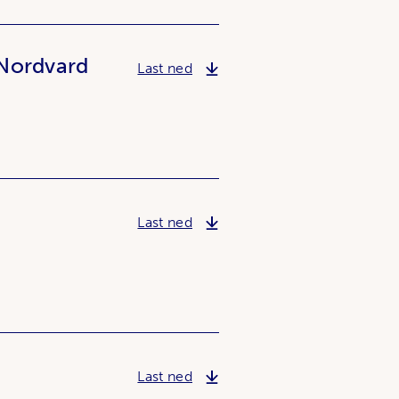
 Nordvard
Miljømessige konsekvenser av o
Last ned
Strandaksjon - en introduksjon
Last ned
SCAT under norske forhold
Last ned