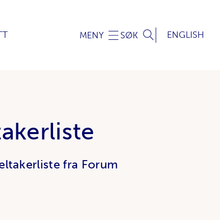
TT
ENGLISH
MENY
SØK
akerliste
eltakerliste fra Forum