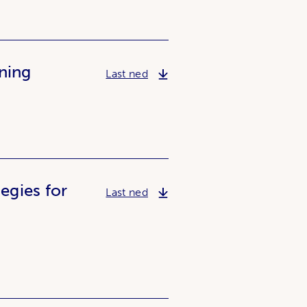
nning
Løsninger for utfordringer i k
Last ned
egies for
Development of bioremediation
Last ned