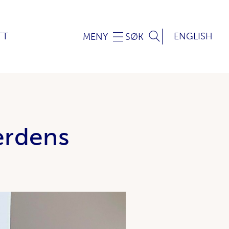
TT
ENGLISH
MENY
SØK
erdens