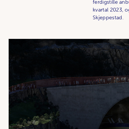
ferdigstille an
kvartal 2023, o
Skjeppestad.