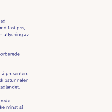
tad
ed fast pris,
r utlysning av
forberede
i å presentere
 skipstunnelen
tadlandet.
erede
ke minst så