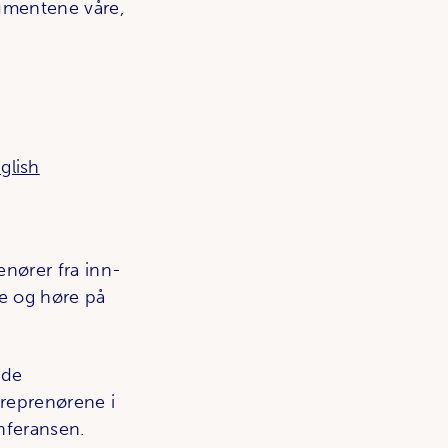
kumentene våre,
glish
enører fra inn-
se og høre på
 de
treprenørene i
nferansen.