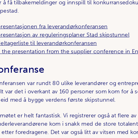
or å få tilbakemeldinger og innspill til konkurransedo
ppestad.
presentasjonen fra leverandørkonferansen
resentasjon av reguleringsplaner Stad skipstunnel
eltagerliste til leverandørkonferansen
the presentation from the supplier conference in En
konferanse
onferansen var rundt 80 ulike leverandører og entrepr
alt var det i overkant av 160 personer som kom for å 
beid med å bygge verdens første skipstunnel.
øtet er helt fantastisk. Vi registrerer også at flere av
underleverandørene kom i snakk med de store totalen
etter foredragene. Det var også litt av vitsen med ko