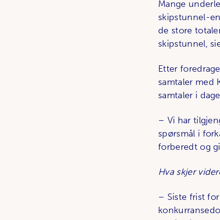
Mange underlev
skipstunnel-en
de store tota
skipstunnel, si
Etter foredrage
samtaler med K
samtaler i dag
– Vi har tilgj
spørsmål i fork
forberedt og gi
Hva skjer vider
– Siste frist fo
konkurransedok