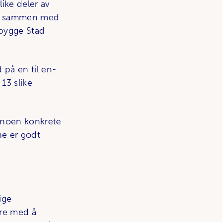
ike deler av
ner sammen med
bygge Stad
 på en til en-
13 slike
t noen konkrete
ne er godt
pige
ere med å