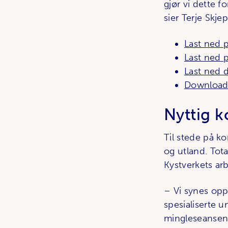
gjør vi dette f
sier Terje Skje
Last ned 
Last ned p
Last ned d
Download 
Nyttig 
Til stede på k
og utland. Tot
Kystverkets ar
– Vi synes oppm
spesialiserte 
mingleseansen 