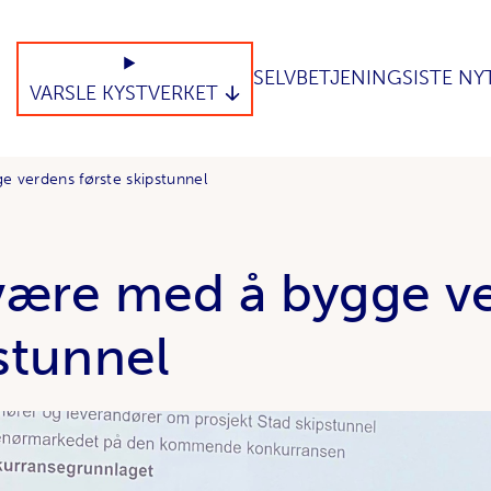
SELVBETJENING
SISTE NY
VARSLE KYSTVERKET
e verdens første skipstunnel
være med å bygge v
stunnel