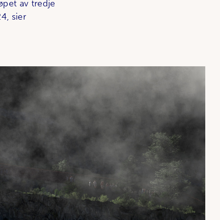
løpet av tredje
4, sier