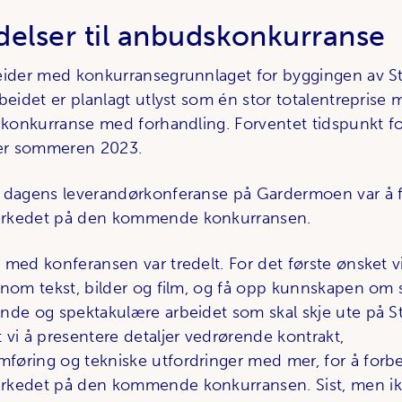
delser til anbudskonkurranse
eider med konkurransegrunnlaget for byggingen av S
beidet er planlagt utlyst som én stor totalentreprise m
r konkurranse med forhandling. Forventet tidspunkt fo
ter sommeren 2023.
r dagens leverandørkonferanse på Gardermoen var å 
rkedet på den kommende konkurransen.
 med konferansen var tredelt. For det første ønsket v
nnom tekst, bilder og film, og få opp kunnskapen om
nde og spektakulære arbeidet som skal skje ute på S
 vi å presentere detaljer vedrørende kontrakt,
øring og tekniske utfordringer med mer, for å forb
rkedet på den kommende konkurransen. Sist, men ik