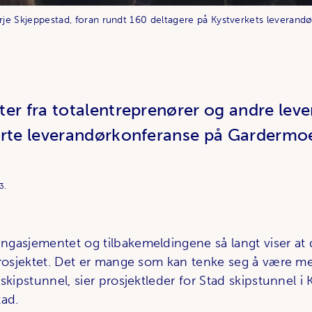
erje Skjeppestad, foran rundt 160 deltagere på Kystverkets leverand
ter fra totalentreprenører og andre lev
erte leverandørkonferanse på Gardermo
3.
gasjementet og tilbakemeldingene så langt viser at d
prosjektet. Det er mange som kan tenke seg å være m
skipstunnel, sier prosjektleder for Stad skipstunnel i 
tad.