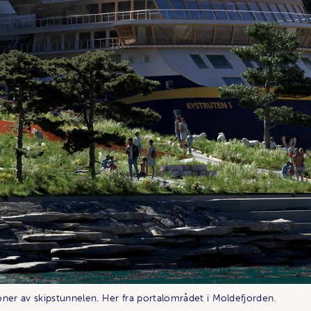
joner av skipstunnelen. Her fra portalområdet i Moldefjorden.