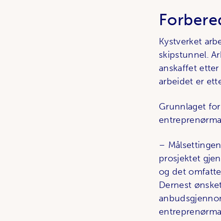
Forbere
Kystverket arb
skipstunnel. Ar
anskaffet ette
arbeidet er et
Grunnlaget fo
entreprenørma
– Målsettingen
prosjektet gje
og det omfatte
Dernest ønsket
anbudsgjennomf
entreprenørma