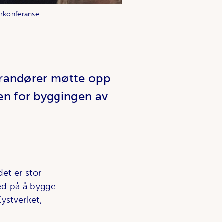
ørkonferanse.
erandører møtte opp
en for byggingen av
et er stor
ed på å bygge
Kystverket,