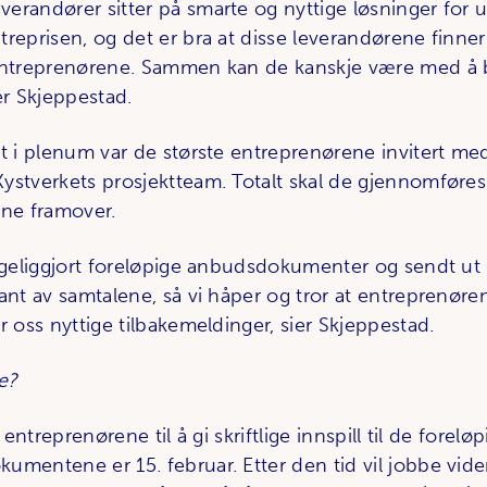
erandører sitter på smarte og nyttige løsninger for ul
treprisen, og det er bra at disse leverandørene fin
lentreprenørene. Sammen kan de kanskje være med å 
er Skjeppestad.
t i plenum var de største entreprenørene invitert med
ystverkets prosjektteam. Totalt skal de gjennomføres 
ene framover.
engeliggjort foreløpige anbudsdokumenter og sendt u
ant av samtalene, så vi håper og tror at entreprenøre
r oss nyttige tilbakemeldinger, sier Skjeppestad.
e?
r entreprenørene til å gi skriftlige innspill til de forelø
umentene er 15. februar. Etter den tid vil jobbe vid