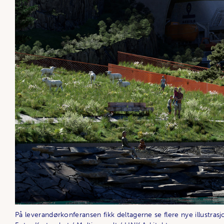
På leverandørkonferansen fikk deltagerne se flere nye illustras