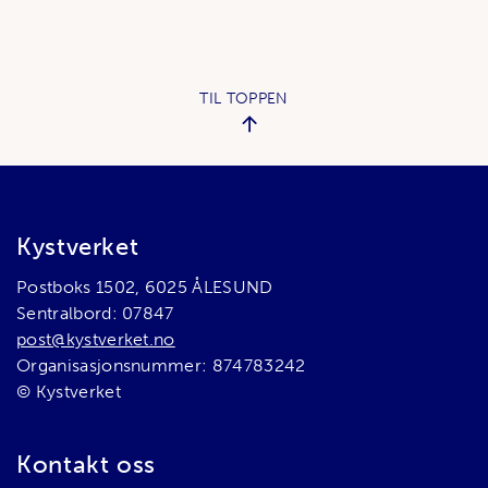
TIL TOPPEN
Bunnområde
Kystverket
Postboks 1502, 6025 ÅLESUND
Sentralbord: 07847
post@kystverket.no
Organisasjonsnummer: 874783242
© Kystverket
Kontakt oss