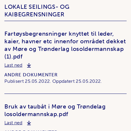
LOKALE SEILINGS- OG
KAIBEGRENSNINGER
Fartøysbegrensninger knyttet til leder,
kaier, havner etc innenfor området dekket
av Møre og Trønderlag losoldermannskap
(1).pdf
Fartøysbegrensninger knyttet til leder, kaier, ha
Last ned
ANDRE DOKUMENTER
Publisert
25.05.2022.
Oppdatert
25.05.2022.
Bruk av taubåt i Møre og Trøndelag
losoldermannskap.pdf
Bruk av taubåt i Møre og Trøndelag losoldermann
Last ned